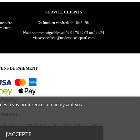
SERVICE CLIENTS
première
Du lundi au vendredi de 10h à 19h
sletter
Nous sommes joignables au
04 91 76 44 05 ou 24h/24
via serviceclient@mademoisellepearl.com
ENS DE PAIEMENT
liées à vos préférences en analysant vos
 MARQUES
Mara
-
Patou
-
Lanvin
-
Missoni
-
Paige
-
Mother Jeans
-
La DoubleJ
azzura
-
Maison Michel
-
Staud
-
Maiô
-
Dmn
-
Maison Rabih
J'ACCEPTE
ouz
-
Zimmermann
-
Sigal