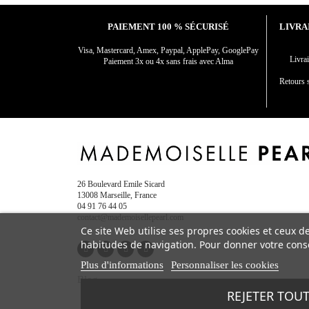
PAIEMENT 100 % SÉCURISÉ
LIVRA
Visa, Mastercard, Amex, Paypal, ApplePay, GooglePay
Livr
Paiement 3x ou 4x sans frais avec Alma
Retours s
26 Boulevard Emile Sicard
13008 Marseille, France
04 91 76 44 05
contact@mademoisellepearl.com
Ce site Web utilise ses propres cookies et ceux d
habitudes de navigation. Pour donner votre conse
Plus d'informations
Personnaliser les cookies
Blog
REJETER TOU