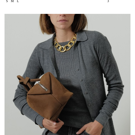
S
M
L
3