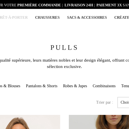
R VOTRE
PREMIÈRE COMMANDE
|
LIVRAISON 24H
|
PAIEMENT 3X
SAN
RÊT-À-PORTER
CHAUSSURES
SACS & ACCESSOIRES
CRÉAT
PULLS
ualité supérieure, leurs matières nobles et leur design élégant, offrant c
sélection exclusive.
ps & Blouses
Pantalons & Shorts
Robes & Jupes
Combinaisons
Tenu
Trier par :
Choi