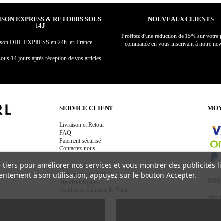
ISON EXPRESS & RETOURS SOUS
NOUVEAUX CLIENTS
14J
Profitez d'une réduction de 15% sur votre 
aison DHL EXPRESS en 24h en France
commande en vous inscrivant à notre new
ous 14 jours après réception de vos articles
SERVICE CLIENT
MOY
Livraison et Retour
FAQ
Paiement sécurisé
Contactez-nous
e tiers pour améliorer nos services et vous montrer des publicités 
Qui sommes nous ?
ntement à son utilisation, appuyez sur le bouton Accepter.
La boutique PEARL
NOS
Mentions légales
Conditions Générale de Vente
Max 
-
Aqu
T
Kayr