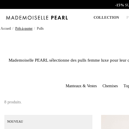
-15%
SU
COLLECTION
P
Accueil
Prêt-à-porter
Pulls
Mademoiselle PEARL
sélectionne des
pulls femme luxe
pour leur q
Manteaux & Vestes
Chemises
To
8 produits.
NOUVEAU