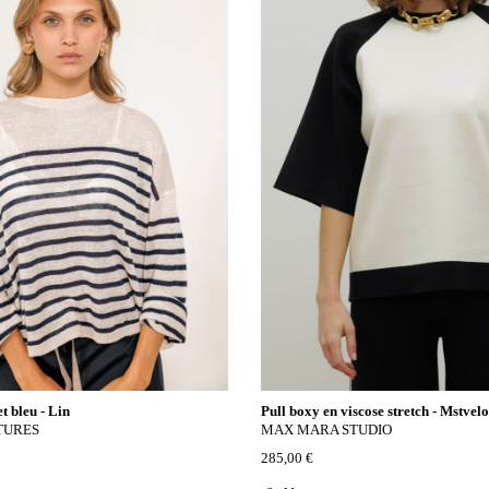
t bleu - Lin
Pull boxy en viscose stretch - Mstvelo
TURES
MAX MARA STUDIO
285,00 €