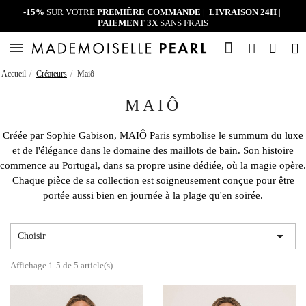
-15%
SUR VOTRE
PREMIÈRE COMMANDE
|
LIVRAISON 24H
|
PAIEMENT 3X
SANS FRAIS
Accueil
Créateurs
Maiô
MAIÔ
Créée par Sophie Gabison, MAIÔ Paris symbolise le summum du luxe
et de l'élégance dans le domaine des maillots de bain. Son histoire
commence au Portugal, dans sa propre usine dédiée, où la magie opère.
Chaque pièce de sa collection est soigneusement conçue pour être
portée aussi bien en journée à la plage qu'en soirée.

Choisir
Affichage 1-5 de 5 article(s)