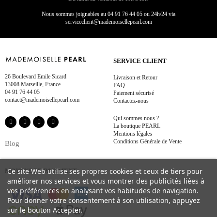
Nous sommes joignables au
04 91 76 44 05 ou 24h/24 via
serviceclient@mademoisellepearl.com
SERVICE CLIENT
26 Boulevard Emile Sicard
Livraison et Retour
13008 Marseille, France
FAQ
04 91 76 44 05
Paiement sécurisé
contact@mademoisellepearl.com
Contactez-nous
Qui sommes nous ?
La boutique PEARL
Mentions légales
Conditions Générale de Vente
Blog
Ce site Web utilise ses propres cookies et ceux de tiers pour
MOYENS DE PAIEMENT
améliorer nos services et vous montrer des publicités liées à
vos préférences en analysant vos habitudes de navigation.
Pour donner votre consentement à son utilisation, appuyez
sur le bouton Accepter.