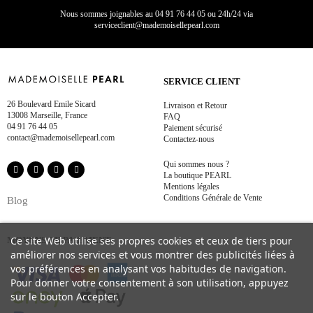
Nous sommes joignables au
04 91 76 44 05 ou 24h/24 via
serviceclient@mademoisellepearl.com
SERVICE CLIENT
26 Boulevard Emile Sicard
Livraison et Retour
13008 Marseille, France
FAQ
04 91 76 44 05
Paiement sécurisé
contact@mademoisellepearl.com
Contactez-nous
Qui sommes nous ?
La boutique PEARL
Mentions légales
Conditions Générale de Vente
Blog
Ce site Web utilise ses propres cookies et ceux de tiers pour
MOYENS DE PAIEMENT
améliorer nos services et vous montrer des publicités liées à
vos préférences en analysant vos habitudes de navigation.
Pour donner votre consentement à son utilisation, appuyez
sur le bouton Accepter.