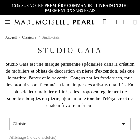
-15%
SUR VOTRE
PREMIÈRE COMMANDE
|
LIVRAISON 24H
|
PAIEMENT 3X
SANS FRAIS
Accueil
Créateurs
Studio Gaia
STUDIO GAIA
Studio Gaïa
est une marque parisienne spécialisée dans la création
de mobiliers et objets de décoration en
pierre d'exception
, tels que
le marbre, l'onyx et le travertin. Conçus par les fondatrices, tous
les produits sont façonnés à la main par des
artisans qualifiés
. En
plus de leur mobilier raffiné, elles proposent également de
superbes
bougies en pierre
, ajoutant une touche d'élégance et de
chaleur à votre intérieur.

Choisir
Affichage 1-6 de 6 article(s)