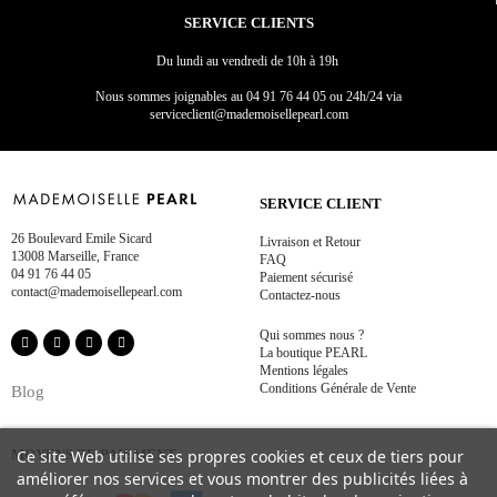
SERVICE CLIENTS
Du lundi au vendredi de 10h à 19h
Nous sommes joignables au
04 91 76 44 05 ou 24h/24 via
serviceclient@mademoisellepearl.com
SERVICE CLIENT
26 Boulevard Emile Sicard
Livraison et Retour
13008 Marseille, France
FAQ
04 91 76 44 05
Paiement sécurisé
contact@mademoisellepearl.com
Contactez-nous
Qui sommes nous ?
La boutique PEARL
Mentions légales
Conditions Générale de Vente
Blog
Ce site Web utilise ses propres cookies et ceux de tiers pour
MOYENS DE PAIEMENT
améliorer nos services et vous montrer des publicités liées à