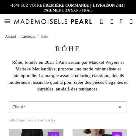
-15%
SUR VOTRE
PREMIÈRE COMMANDE
|
LIVRAISON 24H
|
PAIEMENT 3X
SANS FRAIS
Accueil
Créateurs
Róhe
RÓHE
Róhe, fondée en 2021 à Amsterdam par Maickel Weyers et
Marieke Meulendijks, propose une mode minimaliste et
intemporelle. La marque associe tailoring classique, détails
modernes et tissus de qualité pour créer des pièces élégantes et
durables, au-delà des tendances.

Choisir
Affichage 1-2 de 2 article(s)
-40%
-40%