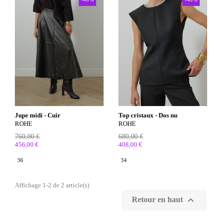
Jupe midi - Cuir
Top cristaux - Dos nu
ROHE
ROHE
760,00 €
680,00 €
456,00 €
408,00 €
36
34
Affichage 1-2 de 2 article(s)

Retour en haut