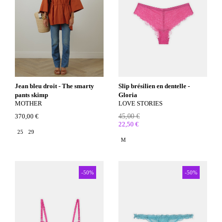
Jean bleu droit - The smarty
Slip brésilien en dentelle -
pants skimp
Gloria
MOTHER
LOVE STORIES
370,00 €
45,00 €
22,50 €
25
29
M
-50%
-50%