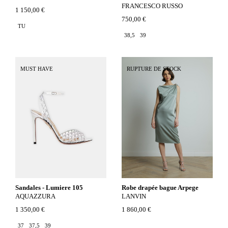
FRANCESCO RUSSO
1 150,00 €
750,00 €
TU
38,5
39
MUST HAVE
RUPTURE DE STOCK
Sandales - Lumiere 105
Robe drapée bague Arpege
AQUAZZURA
LANVIN
1 350,00 €
1 860,00 €
37
37,5
39