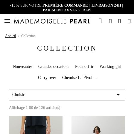
-15%
SUR VOTRE
PREMIÈRE COMMANDE
|
LIVRAISON 24H
|
PAIEMENT 3X
SANS FRAIS
Accueil
Collection
COLLECTION
Nouveautés
Grandes occasions
Pour offrir
Working girl
Carry over
Chemise La Pivoine

Choisir
Affichage 1-80 de 126 article(s)