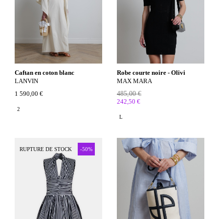
Caftan en coton blanc
Robe courte noire - Olivi
LANVIN
MAX MARA
1 590,00 €
485,00 €
242,50 €
2
L
RUPTURE DE STOCK
-50%