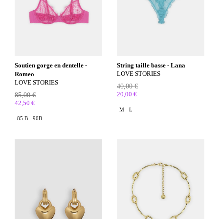
Soutien gorge en dentelle -
String taille basse - Lana
LOVE STORIES
Romeo
LOVE STORIES
40,00 €
20,00 €
85,00 €
42,50 €
M
L
85 B
90B