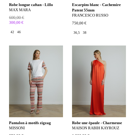
Robe longue caftan - Lillo
Escarpins blanc - Cachemire
MAX MARA
Patent 55mm
FRANCESCO RUSSO
600,00 €
300,00 €
750,00 €
42
46
36,5
38
Pantalon à motifs zigzag
Robe une épaule - Charmeuse
MISSONI
MAISON RABIH KAYROUZ