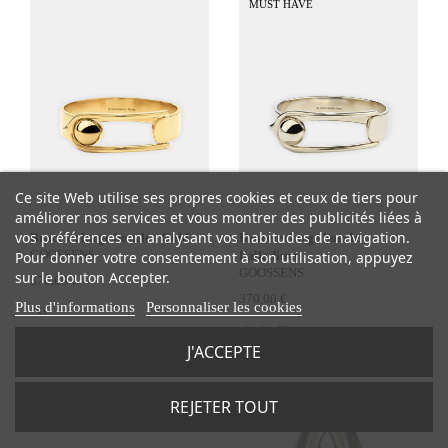
MUST HAVE
Ce site Web utilise ses propres cookies et ceux de tiers pour
améliorer nos services et vous montrer des publicités liées à
vos préférences en analysant vos habitudes de navigation.
Bracelet large boucle - Gold
Bracelet large boucle -
GOOSSENS
Pour donner votre consentement à son utilisation, appuyez
Palladium
GOOSSENS
sur le bouton Accepter.
370,00 €
370,00 €
Plus d'informations
Personnaliser les cookies
XL
S
L
XL
J'ACCEPTE
-50%
REJETER TOUT