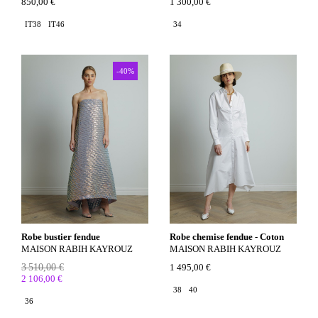
850,00 €
1 300,00 €
IT38
IT46
34
-40%
Robe bustier fendue
Robe chemise fendue - Coton
MAISON RABIH KAYROUZ
MAISON RABIH KAYROUZ
3 510,00 €
1 495,00 €
2 106,00 €
38
40
36