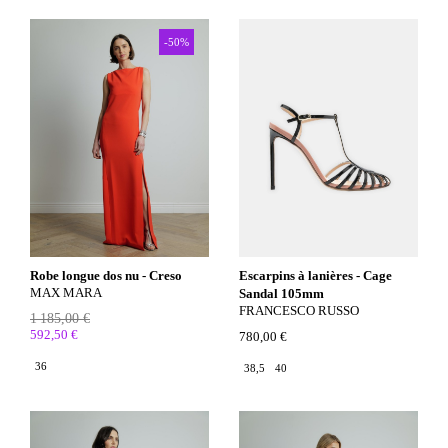
-50%
Robe longue dos nu - Creso
Escarpins à lanières - Cage
MAX MARA
Sandal 105mm
FRANCESCO RUSSO
1 185,00 €
592,50 €
780,00 €
36
38,5
40