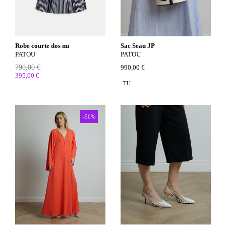
Robe courte dos nu
Sac Seau JP
PATOU
PATOU
790,00 €
990,00 €
395,00 €
TU
-50%