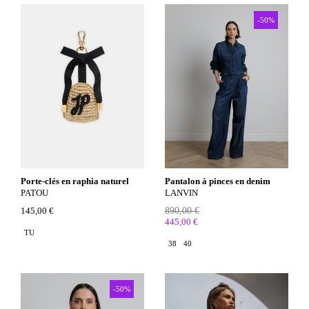
-50%
Porte-clés en raphia naturel
Pantalon à pinces en denim
PATOU
LANVIN
145,00 €
890,00 €
445,00 €
TU
38
40
-50%