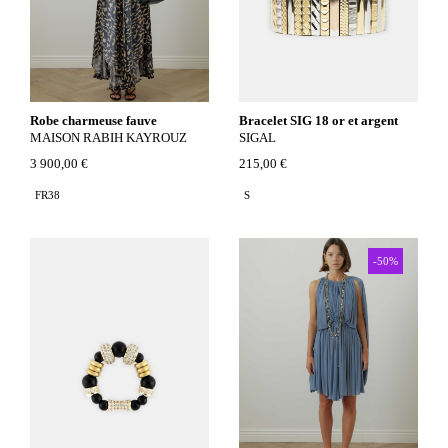
Robe charmeuse fauve
Bracelet SIG 18 or et argent
MAISON RABIH KAYROUZ
SIGAL
3 900,00 €
215,00 €
FR38
S
-50%