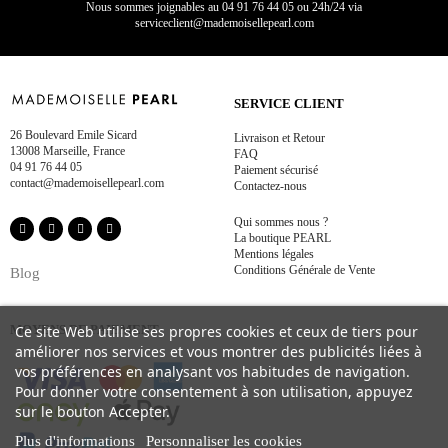
Nous sommes joignables au
04 91 76 44 05 ou 24h/24 via
serviceclient@mademoisellepearl.com
SERVICE CLIENT
26 Boulevard Emile Sicard
Livraison et Retour
13008 Marseille, France
FAQ
04 91 76 44 05
Paiement sécurisé
contact@mademoisellepearl.com
Contactez-nous
Qui sommes nous ?
La boutique PEARL
Mentions légales
Conditions Générale de Vente
Blog
Ce site Web utilise ses propres cookies et ceux de tiers pour
MOYENS DE PAIEMENT
améliorer nos services et vous montrer des publicités liées à
vos préférences en analysant vos habitudes de navigation.
Pour donner votre consentement à son utilisation, appuyez
sur le bouton Accepter.
Plus d'informations
Personnaliser les cookies