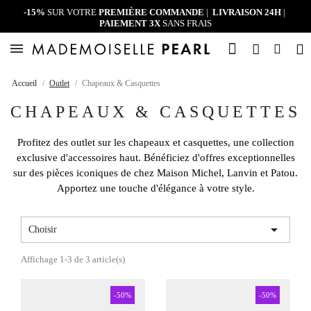
-15%
SUR VOTRE
PREMIÈRE COMMANDE
|
LIVRAISON 24H
|
PAIEMENT 3X
SANS FRAIS
Accueil
Outlet
Chapeaux & Casquettes
CHAPEAUX & CASQUETTES
Profitez des outlet sur les chapeaux et casquettes, une collection
exclusive d'accessoires haut. Bénéficiez d'offres exceptionnelles
sur des pièces iconiques de chez
Maison Michel
,
Lanvin
et
Patou
.
Apportez une touche d'élégance à votre style.

Choisir
Affichage 1-3 de 3 article(s)
-50%
-50%