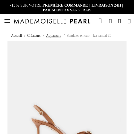
-15%
SUR VOTRE
PREMIÈRE COMMANDE
|
LIVRAISON 24H
|
PAIEMENT 3X
SANS FRAIS
Accueil
Créateurs
Aquazzura
Sandales en cuir - Iza sandal 75