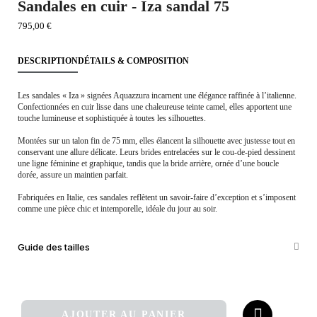
Sandales en cuir - Iza sandal 75
795,00 €
DESCRIPTION
DÉTAILS & COMPOSITION
Les sandales « Iza » signées Aquazzura incarnent une élégance raffinée à l’italienne.
Confectionnées en cuir lisse dans une chaleureuse teinte camel, elles apportent une
touche lumineuse et sophistiquée à toutes les silhouettes.
Montées sur un talon fin de 75 mm, elles élancent la silhouette avec justesse tout en
conservant une allure délicate. Leurs brides entrelacées sur le cou-de-pied dessinent
une ligne féminine et graphique, tandis que la bride arrière, ornée d’une boucle
dorée, assure un maintien parfait.
Fabriquées en Italie, ces sandales reflètent un savoir-faire d’exception et s’imposent
comme une pièce chic et intemporelle, idéale du jour au soir.
Guide des tailles
AJOUTER AU PANIER