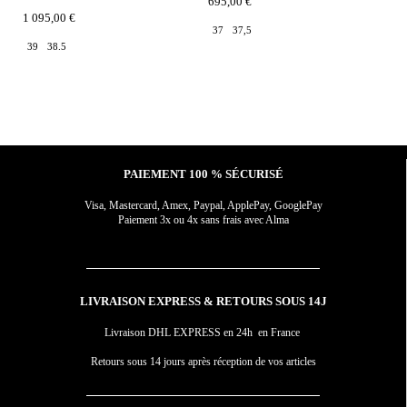
695,00 €
1 
1 095,00 €
37
37,5
3
39
38.5
PAIEMENT 100 % SÉCURISÉ
Visa, Mastercard, Amex, Paypal, ApplePay, GooglePay
Paiement 3x ou 4x sans frais avec Alma
LIVRAISON EXPRESS & RETOURS SOUS 14J
Livraison DHL EXPRESS en 24h en France
Retours sous 14 jours après réception de vos articles