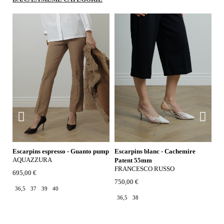
Escarpins espresso - Guanto pump
Escarpins blanc - Cachemire
Es
AQUAZZURA
Patent 55mm
Sa
FRANCESCO RUSSO
F
695,00 €
750,00 €
78
36,5
37
39
40
36,5
38
3