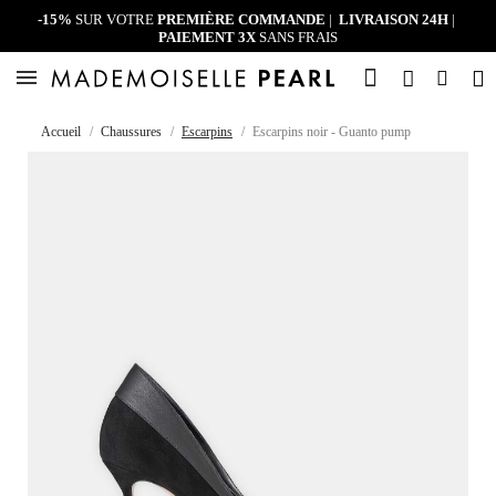
-15%
SUR VOTRE
PREMIÈRE COMMANDE
|
LIVRAISON 24H
|
PAIEMENT 3X
SANS FRAIS
Accueil
Chaussures
Escarpins
Escarpins noir - Guanto pump