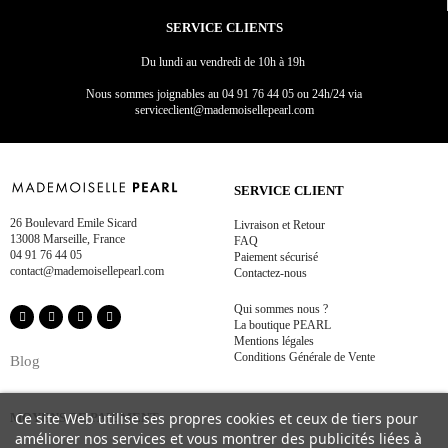
SERVICE CLIENTS
Du lundi au vendredi de 10h à 19h
Nous sommes joignables au
04 91 76 44 05 ou 24h/24 via
serviceclient@mademoisellepearl.com
SERVICE CLIENT
26 Boulevard Emile Sicard
Livraison et Retour
13008 Marseille, France
FAQ
04 91 76 44 05
Paiement sécurisé
contact@mademoisellepearl.com
Contactez-nous
Qui sommes nous ?
La boutique PEARL
Mentions légales
Conditions Générale de Vente
Blog
Ce site Web utilise ses propres cookies et ceux de tiers pour
MOYENS DE PAIEMENT
améliorer nos services et vous montrer des publicités liées à