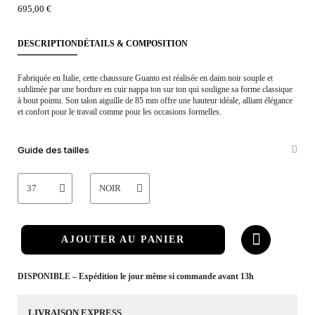
695,00 €
DESCRIPTION
DÉTAILS & COMPOSITION
Fabriquée en Italie, cette chaussure Guanto est réalisée en daim noir souple et
sublimée par une bordure en cuir nappa ton sur ton qui souligne sa forme classique
à bout pointu. Son talon aiguille de 85 mm offre une hauteur idéale, alliant élégance
et confort pour le travail comme pour les occasions formelles.
Guide des tailles
AJOUTER AU PANIER
DISPONIBLE – Expédition le jour même si commande avant 13h
LIVRAISON EXPRESS