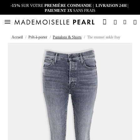
-15%
SUR VOTRE
PREMIÈRE COMMANDE
|
LIVRAISON 24H
|
PAIEMENT 3X
SANS FRAIS
Accueil
Prêt-à-porter
Pantalons & Shorts
The stunner ankle fray