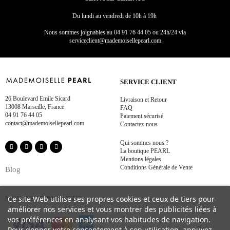
Du lundi au vendredi de 10h à 19h
Nous sommes joignables au
04 91 76 44 05 ou 24h/24 via
serviceclient@mademoisellepearl.com
SERVICE CLIENT
26 Boulevard Emile Sicard
Livraison et Retour
13008 Marseille, France
FAQ
04 91 76 44 05
Paiement sécurisé
contact@mademoisellepearl.com
Contactez-nous
Qui sommes nous ?
La boutique PEARL
Mentions légales
Conditions Générale de Vente
Blog
Ce site Web utilise ses propres cookies et ceux de tiers pour
MOYENS DE PAIEMENT
améliorer nos services et vous montrer des publicités liées à
vos préférences en analysant vos habitudes de navigation.
Pour donner votre consentement à son utilisation, appuyez