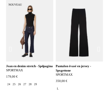
NOUVEAU
Jean en denim stretch - Spdpagina
Pantalon évasé en jersey -
S
SPORTMAX
M
Spxgettone
SPORTMAX
179,00 €
28
14
350,00 €
24
25
26
27
28
29
4
L