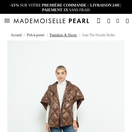
-15%
SUR VOTRE
PREMIÈRE COMMANDE
|
LIVRAISON 24H
|
PAIEMENT 3X
SANS FRAIS
Accueil
Prêt-à-porter
Pantalons & Shorts
Jean The Hustler Roller Skimp