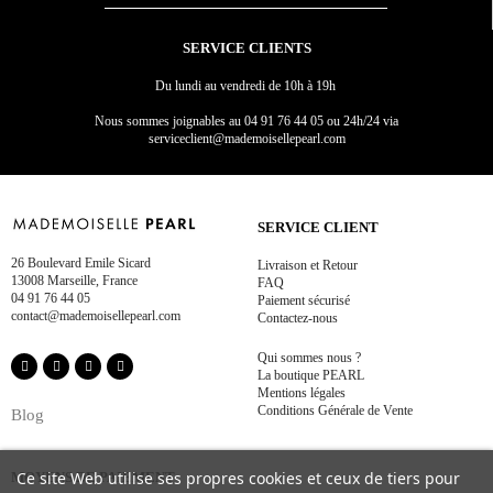
SERVICE CLIENTS
Du lundi au vendredi de 10h à 19h
Nous sommes joignables au
04 91 76 44 05 ou 24h/24 via
serviceclient@mademoisellepearl.com
SERVICE CLIENT
26 Boulevard Emile Sicard
Livraison et Retour
13008 Marseille, France
FAQ
04 91 76 44 05
Paiement sécurisé
contact@mademoisellepearl.com
Contactez-nous
Qui sommes nous ?
La boutique PEARL
Mentions légales
Conditions Générale de Vente
Blog
Ce site Web utilise ses propres cookies et ceux de tiers pour
MOYENS DE PAIEMENT