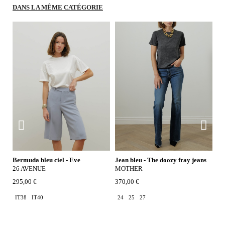
DANS LA MÊME CATÉGORIE
Bermuda bleu ciel - Eve
Jean bleu - The doozy fray jeans
S
26 AVENUE
MOTHER
M
295,00 €
370,00 €
28
14
IT38
IT40
24
25
27
4