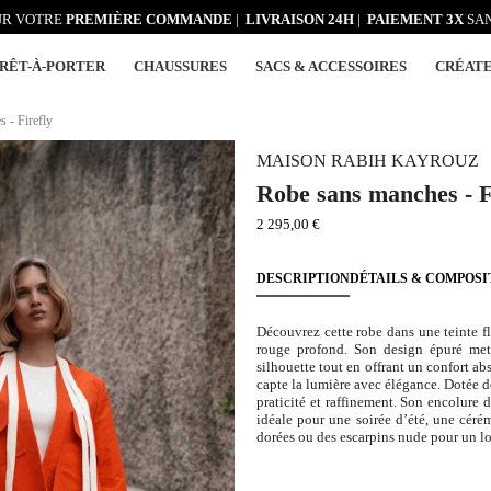
R VOTRE
PREMIÈRE COMMANDE
|
LIVRAISON 24H
|
PAIEMENT 3X
SAN
RÊT-À-PORTER
CHAUSSURES
SACS & ACCESSOIRES
CRÉAT
 - Firefly
MAISON RABIH KAYROUZ
Robe sans manches - F
2 295,00 €
DESCRIPTION
DÉTAILS & COMPOSI
Découvrez cette robe dans une teinte fl
rouge profond. Son design épuré met
silhouette tout en offrant un confort ab
capte la lumière avec élégance. Dotée de 
praticité et raffinement. Son encolure 
idéale pour une soirée d’été, une céré
dorées ou des escarpins nude pour un lo