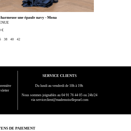
charmeuse une épaule navy - Mona
Robe longue bleu - 
VENUE
MAX MARA
0 €
425,00 €
6
38
40
42
34
SERVICE CLIENTS
première
Du lundi au vendredi de 10h à 19h
sletter
Nous sommes joignables au
04 91 76 44 05 ou 24h/24
via serviceclient@mademoisellepearl.com
ENS DE PAIEMENT