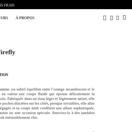
S FRAIS
EURS
À PROPOS
irefly
TION
amme, un subtil équilibre entre l’orange incandescent et le
 en valeur une coupe fluide qui épouse délicatement la
solu. Fabriquée dans un tissu léger et légèrement satiné, elle
poches discrètes sur les côtés, presque invisibles, elle allie
dégagée et sa coupe midi confèrent une allure sophistiquée,
monie ou une occasion spéciale. Associez-la à des sandales
ok irrésistiblement chic.