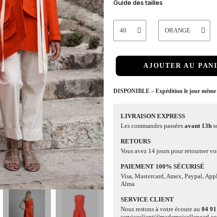
Guide des tailles
AJOUTER AU PAN
DISPONIBLE – Expédition le jour même
LIVRAISON EXPRESS
Les commandes passées
avant 13h
s
RETOURS
Vous avez 14 jours pour retourner vos
PAIEMENT 100% SÉCURISÉ
Visa, Mastercard, Amex, Paypal, App
Alma
SERVICE CLIENT
Nous restons à votre écoute au
04 91
serviceclient@mademoisellepearl.c