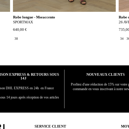
Robe longue - Mseaccento
Robe 
SPORTMAX
26 A
640,00 €
735,0
38
34
3
ISON EXPRESS & RETOURS SOUS
NOUVEAUX CLIENTS
14J
Profitez d'une réduction de 15% sur votre 
aison DHL EXPRESS en 24h en France
commande en vous inscrivant à notre new
ous 14 jours après réception de vos articles
SERVICE CLIENT
MOY