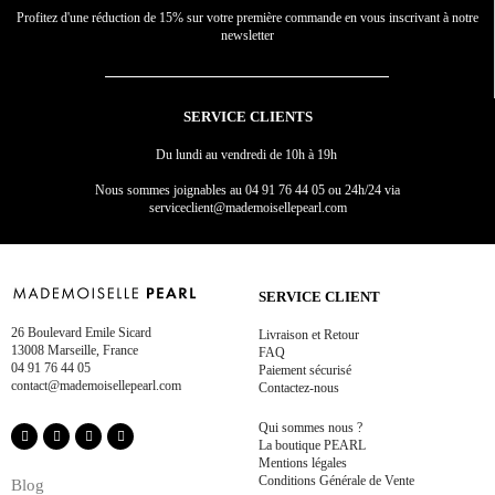
Profitez d'une réduction de 15% sur votre première commande en vous inscrivant à notre
newsletter
SERVICE CLIENTS
Du lundi au vendredi de 10h à 19h
Nous sommes joignables au
04 91 76 44 05 ou 24h/24 via
serviceclient@mademoisellepearl.com
SERVICE CLIENT
26 Boulevard Emile Sicard
Livraison et Retour
13008 Marseille, France
FAQ
04 91 76 44 05
Paiement sécurisé
contact@mademoisellepearl.com
Contactez-nous
Qui sommes nous ?
La boutique PEARL
Mentions légales
Conditions Générale de Vente
Blog