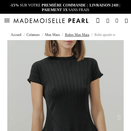
-15%
SUR VOTRE
PREMIÈRE COMMANDE
|
LIVRAISON 24H
|
PAIEMENT 3X
SANS FRAIS
Accueil
Créateurs
Max Mara
Robes Max Mara
Robe ajustée en maille - X