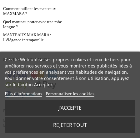
Comment taillent les manteaux
MAXMARA ?
Quel manteau porter avec une robe
longue ?
MANTEAUX MAX MARA :
L'élégance intemporelle
Ce site Web utilise ses propres cookies et ceux de tiers pour
MOYENS DE PAIEMENT
améliorer nos services et vous montrer des publicités liées à
vos préférences en analysant vos habitudes de navigation.
Pour donner votre consentement à son utilisation, appuyez
sur le bouton Accepter.
Plus d'informations
Personnaliser les cookies
J'ACCEPTE
NOS MARQUES
Max Mara
-
Patou
-
Lanvin
-
Missoni
-
Paige
-
Mother Jeans
-
La DoubleJ
-
Aquazzura
-
REJETER TOUT
Maison Michel
-
Staud
-
Maiô
-
Dmn
-
Maison Rabih Kayrouz
-
Zimmermann
-
Sigal