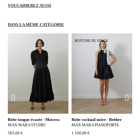
VOUS AIMEREZ AUSSI
DANS LA MÊME CATÉGORIE
RUPTURE DE STOCK
Robe longue évasée - Mstcera
Robe cocktail noire - Bebber
Ro
MAX MARA STUDIO
MAX MARA PIANOFORTE
S
565,00 €
1 100,00 €
64