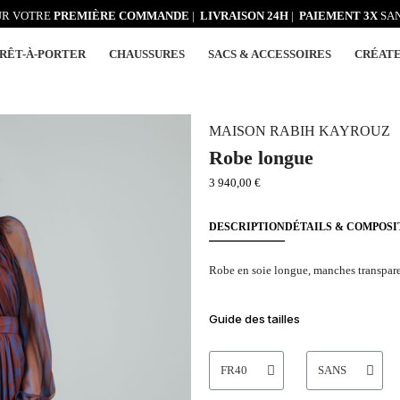
R VOTRE
PREMIÈRE COMMANDE
|
LIVRAISON 24H
|
PAIEMENT 3X
SAN
RÊT-À-PORTER
CHAUSSURES
SACS & ACCESSOIRES
CRÉAT
MAISON RABIH KAYROUZ
Robe longue
3 940,00 €
DESCRIPTION
DÉTAILS & COMPOSI
Robe en soie longue, manches transpare
Guide des tailles