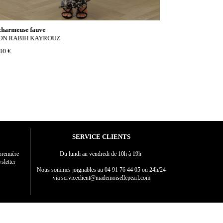
charmeuse fauve
Robe jaune à fronces 
ON RABIH KAYROUZ
LANVIN
00 €
1 490,00 €
SERVICE CLIENTS
première
Du lundi au vendredi de 10h à 19h
sletter
Nous sommes joignables au
04 91 76 44 05 ou 24h/24
via serviceclient@mademoisellepearl.com