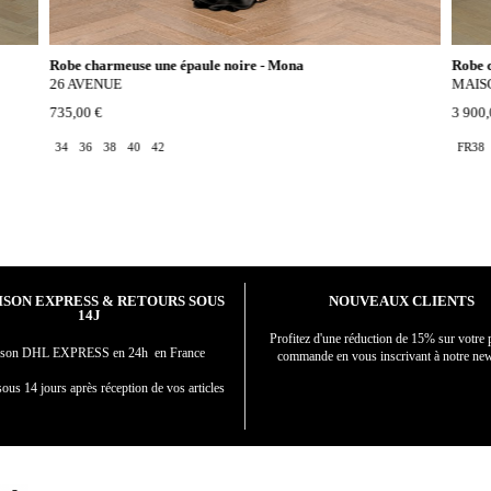
Robe charmeuse une épaule noire - Mona
Robe 
26 AVENUE
MAIS
735,00 €
3 900,
34
36
38
40
42
FR38
ISON EXPRESS & RETOURS SOUS
NOUVEAUX CLIENTS
14J
Profitez d'une réduction de 15% sur votre 
aison DHL EXPRESS en 24h en France
commande en vous inscrivant à notre new
ous 14 jours après réception de vos articles