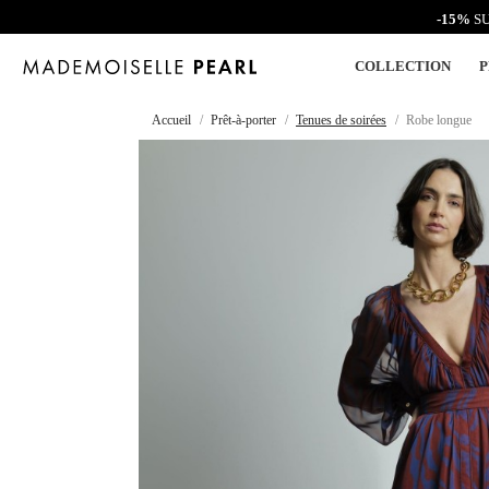
-15%
SU
COLLECTION
P
Accueil
Prêt-à-porter
Tenues de soirées
Robe longue