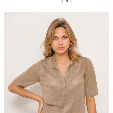
S
M
L