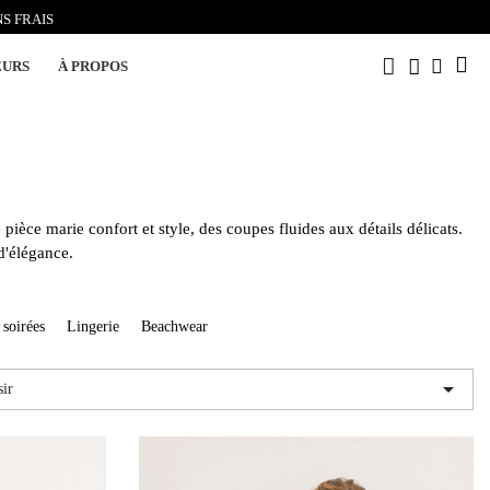
S FRAIS
EURS
À PROPOS
pièce marie confort et style, des coupes fluides aux détails délicats.
d'élégance.
 soirées
Lingerie
Beachwear

sir