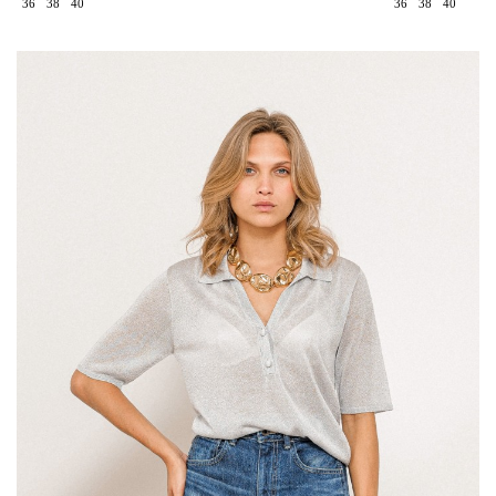
36
38
40
36
38
40