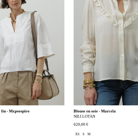
e lin - Mxpsospiro
Blouse en soie - Marcela
NILI LOTAN
620,00 €
XS
S
M