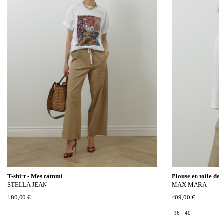
T-shirt - Mes zammi
Blouse en toile d
STELLA JEAN
MAX MARA
180,00 €
409,00 €
36
40