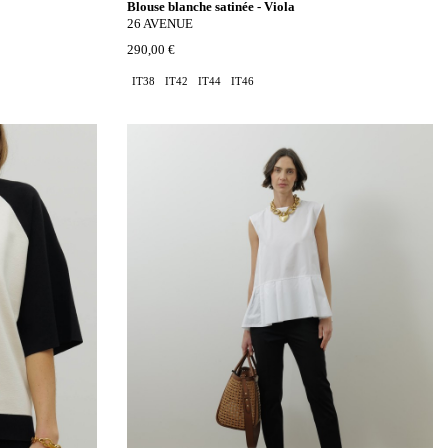
Blouse blanche satinée - Viola
26 AVENUE
290,00 €
IT38
IT42
IT44
IT46