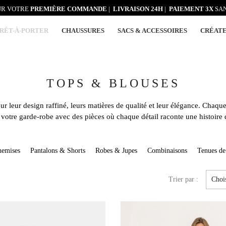
R VOTRE
PREMIÈRE COMMANDE
|
LIVRAISON 24H
|
PAIEMENT 3X
SAN
RÊT-À-PORTER
CHAUSSURES
SACS & ACCESSOIRES
CRÉAT
TOPS & BLOUSES
r leur design raffiné, leurs matières de qualité et leur élégance. Chaque 
 votre garde-robe avec des pièces où chaque détail raconte une histoire 
emises
Pantalons & Shorts
Robes & Jupes
Combinaisons
Tenues de
Trier par :
Choi