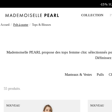
-15%
SU
COLLECTION
P
Accueil
Prêt-à-porter
Tops & Blouses
Mademoiselle PEARL
propose des
tops femme chic
sélectionnés pou
Définissez
Manteaux & Vestes
Pulls
Ch
55 produits.
NOUVEAU
NOUVEAU