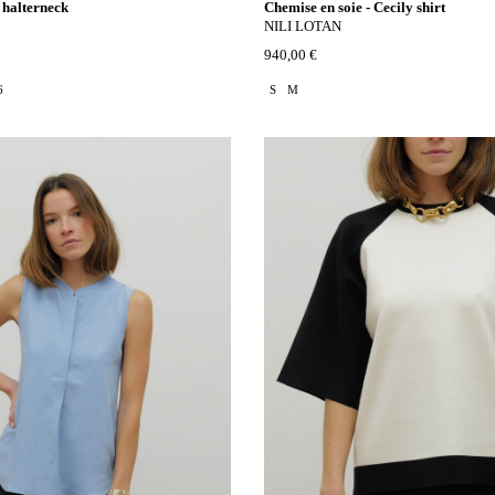
a halterneck
Chemise en soie - Cecily shirt
NILI LOTAN
940,00 €
6
S
M