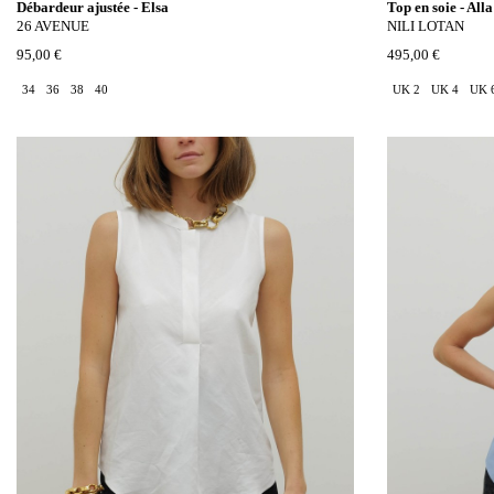
Débardeur ajustée - Elsa
Top en soie - All
26 AVENUE
NILI LOTAN
95,00 €
495,00 €
34
36
38
40
UK 2
UK 4
UK 