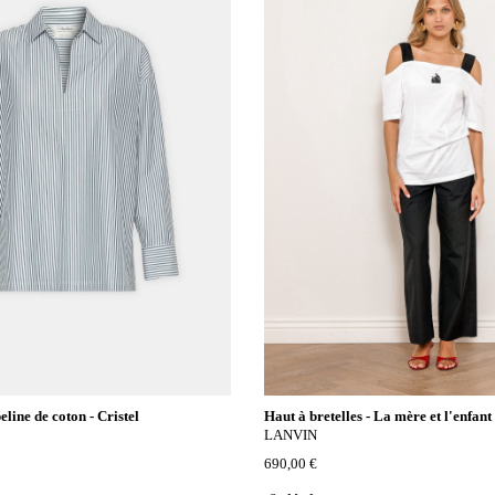
line de coton - Cristel
Haut à bretelles - La mère et l'enfant
LANVIN
690,00 €