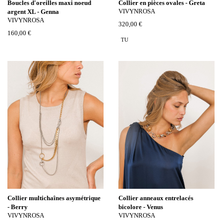
Boucles d'oreilles maxi noeud
Collier en pièces ovales - Greta
VIVYNROSA
argent XL - Genna
VIVYNROSA
320,00 €
160,00 €
TU
Collier multichaînes asymétrique
Collier anneaux entrelacés
- Berry
bicolore - Venus
VIVYNROSA
VIVYNROSA