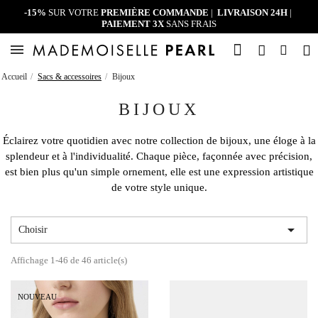
-15%
SUR VOTRE
PREMIÈRE COMMANDE
|
LIVRAISON 24H
|
PAIEMENT 3X
SANS FRAIS
Accueil
Sacs & accessoires
Bijoux
BIJOUX
Éclairez votre quotidien avec notre collection de bijoux, une éloge à la
splendeur et à l'individualité. Chaque pièce, façonnée avec précision,
est bien plus qu'un simple ornement, elle est une expression artistique
de votre style unique.

Choisir
Affichage 1-46 de 46 article(s)
NOUVEAU