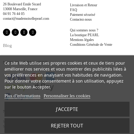
26 Boulevard Emile Sicard
Livraison et Retour
13008 Marseille, France
FAQ
04 91 76 44 05
Paiement sécurisé
contact@mademoisellepearl.com
Contactez-nous
Qui sommes nous ?
La boutique PEARL
Mentions légales
Conditions Générale de Vente
Blog
Ce site Web utilise ses propres cookies et ceux de tiers pour
MOYENS DE PAIEMENT
améliorer nos services et vous montrer des publicités liées à
vos préférences en analysant vos habitudes de navigation.
Pour donner votre consentement à son utilisation, appuyez
sur le bouton Accepter.
Plus d'informations
Personnaliser les cookies
J'ACCEPTE
NOS MARQUES
Max Mara
-
Patou
-
Lanvin
-
Missoni
-
Paige
-
Mother Jeans
-
La DoubleJ
-
Aquazzura
-
REJETER TOUT
Maison Michel
-
Staud
-
Maiô
-
Dmn
-
Maison Rabih Kayrouz
-
Zimmermann
-
Sigal