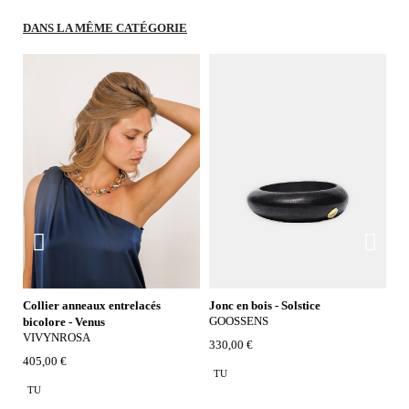
DANS LA MÊME CATÉGORIE
Collier anneaux entrelacés
Jonc en bois - Solstice
Br
GOOSSENS
M
bicolore - Venus
VIVYNROSA
330,00 €
38
26
405,00 €
TU
TU