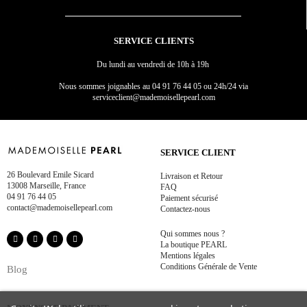
SERVICE CLIENTS
Du lundi au vendredi de 10h à 19h
Nous sommes joignables au
04 91 76 44 05 ou 24h/24 via
serviceclient@mademoisellepearl.com
SERVICE CLIENT
26 Boulevard Emile Sicard
Livraison et Retour
13008 Marseille, France
FAQ
04 91 76 44 05
Paiement sécurisé
contact@mademoisellepearl.com
Contactez-nous
Qui sommes nous ?
La boutique PEARL
Mentions légales
Conditions Générale de Vente
Blog