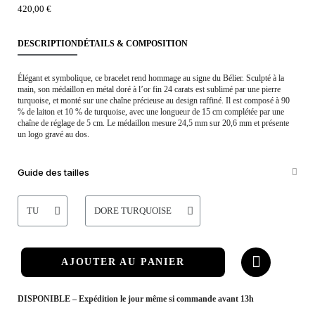
420,00 €
DESCRIPTION
DÉTAILS & COMPOSITION
Élégant et symbolique, ce bracelet rend hommage au signe du Bélier. Sculpté à la
main, son médaillon en métal doré à l’or fin 24 carats est sublimé par une pierre
turquoise, et monté sur une chaîne précieuse au design raffiné. Il est composé à 90
% de laiton et 10 % de turquoise, avec une longueur de 15 cm complétée par une
chaîne de réglage de 5 cm. Le médaillon mesure 24,5 mm sur 20,6 mm et présente
un logo gravé au dos.
Guide des tailles
AJOUTER AU PANIER
DISPONIBLE – Expédition le jour même si commande avant 13h