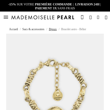
-15%
SUR VOTRE
PREMIÈRE COMMANDE
|
LIVRAISON 24H
|
PAIEMENT 3X
SANS FRAIS
Accueil
Sacs & accessoires
Bijoux
Bracelet astro - Bélier