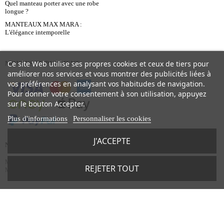
Quel manteau porter avec une robe
longue ?
MANTEAUX MAX MARA :
L'élégance intemporelle
Ce site Web utilise ses propres cookies et ceux de tiers pour
MOYENS DE PAIEMENT
améliorer nos services et vous montrer des publicités liées à
vos préférences en analysant vos habitudes de navigation.
Pour donner votre consentement à son utilisation, appuyez
sur le bouton Accepter.
Plus d'informations
Personnaliser les cookies
J'ACCEPTE
NOS MARQUES
Max Mara
-
Patou
-
Lanvin
-
Missoni
-
Paige
-
Mother Jeans
-
La DoubleJ
-
Aquazzura
-
REJETER TOUT
Maison Michel
-
Staud
-
Maiô
-
Dmn
-
Maison Rabih Kayrouz
-
Zimmermann
-
Sigal