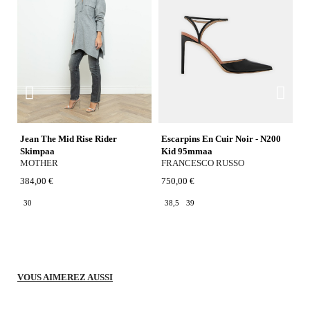
Jean The Mid Rise Rider
Escarpins En Cuir Noir - N200
D
M
Skimpaa
Kid 95mmaa
MOTHER
FRANCESCO RUSSO
1
384,00 €
750,00 €
4
30
38,5
39
VOUS AIMEREZ AUSSI