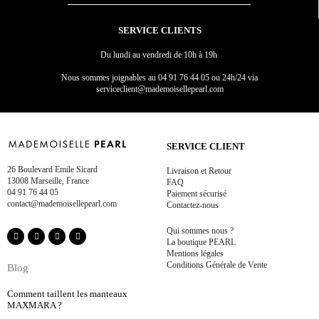
SERVICE CLIENTS
Du lundi au vendredi de 10h à 19h
Nous sommes joignables au
04 91 76 44 05 ou 24h/24 via
serviceclient@mademoisellepearl.com
SERVICE CLIENT
26 Boulevard Emile Sicard
Livraison et Retour
13008 Marseille, France
FAQ
04 91 76 44 05
Paiement sécurisé
contact@mademoisellepearl.com
Contactez-nous
Qui sommes nous ?
La boutique PEARL
Mentions légales
Conditions Générale de Vente
Blog
Comment taillent les manteaux
MAXMARA ?