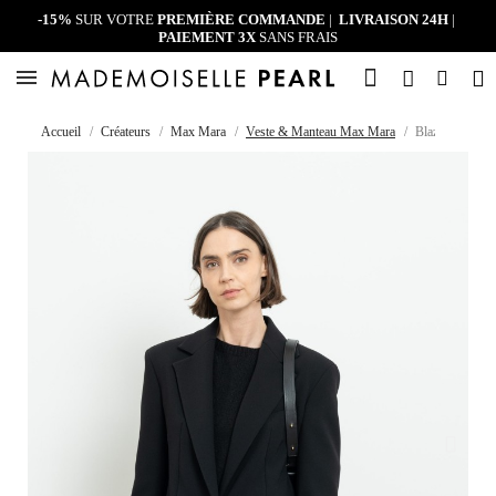
-15%
SUR VOTRE
PREMIÈRE COMMANDE
|
LIVRAISON 24H
|
PAIEMENT 3X
SANS FRAIS
Accueil
Créateurs
Max Mara
Veste & Manteau Max Mara
Blazer noir ove