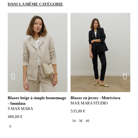
DANS LA MÊME CATÉGORIE
Blazer beige à simple boutonnage
Blazer en jersey - Mstriviera
Bl
MAX MARA STUDIO
S
- Smmfata
S MAX MARA
535,00 €
38
480,00 €
34
36
40
3
S