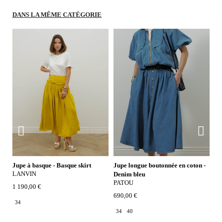
DANS LA MÊME CATÉGORIE
Jupe à basque - Basque skirt
Jupe longue boutonnée en coton -
Ro
LANVIN
M
Denim bleu
PATOU
1 190,00 €
74
690,00 €
34
34
40