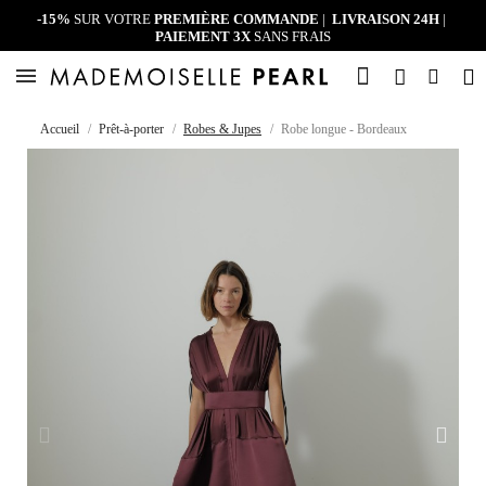
-15%
SUR VOTRE
PREMIÈRE COMMANDE
|
LIVRAISON 24H
|
PAIEMENT 3X
SANS FRAIS
Accueil
Prêt-à-porter
Robes & Jupes
Robe longue - Bordeaux