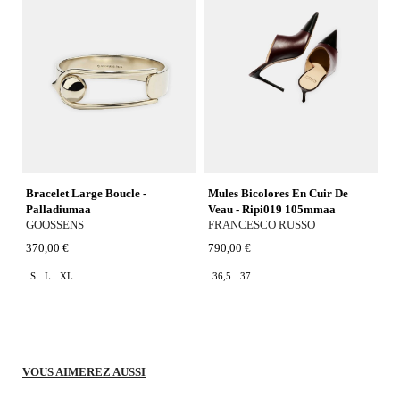
Bracelet Large Boucle -
Mules Bicolores En Cuir De
Palladiumaa
Veau - Ripi019 105mmaa
GOOSSENS
FRANCESCO RUSSO
370,00 €
790,00 €
S
L
XL
36,5
37
VOUS AIMEREZ AUSSI