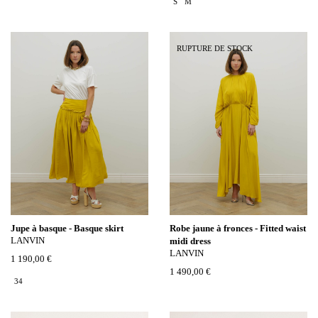
S
M
RUPTURE DE STOCK
Jupe à basque - Basque skirt
Robe jaune à fronces - Fitted waist
LANVIN
midi dress
LANVIN
1 190,00 €
1 490,00 €
34