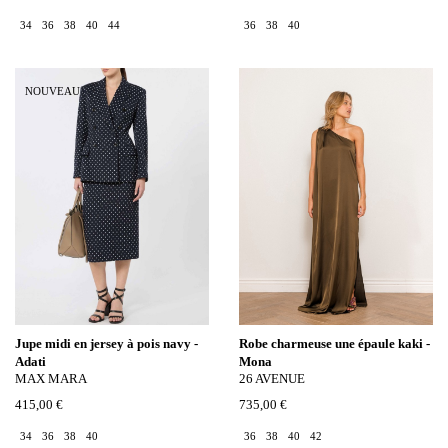
34
36
38
40
44
36
38
40
NOUVEAU
Jupe midi en jersey à pois navy -
Robe charmeuse une épaule kaki -
Adati
Mona
MAX MARA
26 AVENUE
415,00 €
735,00 €
34
36
38
40
36
38
40
42