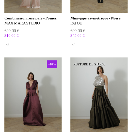
Combinaison rose pale - Pomez
Mini-jupe asymétrique - Noire
MAX MARA STUDIO
PATOU
620,00 €
690,00 €
310,00 €
345,00 €
42
40
-40%
RUPTURE DE STOCK