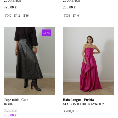
26 AVENUE
26 AVENUE
495,00 €
235,00 €
IT40
IT42
IT46
IT38
IT40
-40%
Jupe midi - Cuir
Robe longue - Fushia
ROHE
MAISON RABIH KAYROUZ
760,00 €
3 700,00 €
456,00 €