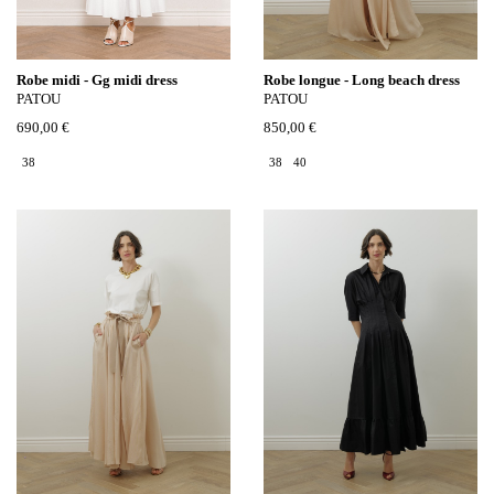
Robe midi - Gg midi dress
Robe longue - Long beach dress
PATOU
PATOU
690,00 €
850,00 €
38
38
40