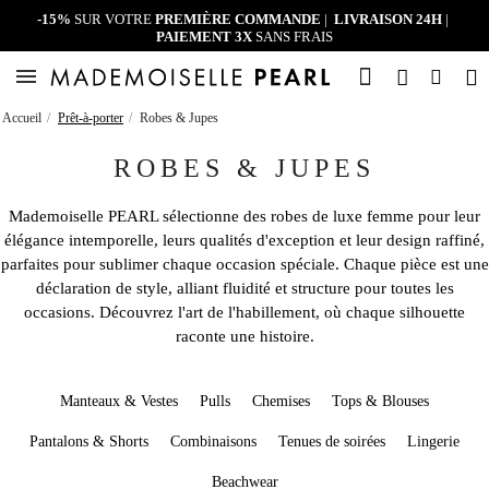
-15%
SUR VOTRE
PREMIÈRE COMMANDE
|
LIVRAISON 24H
|
PAIEMENT 3X
SANS FRAIS
Accueil
Prêt-à-porter
Robes & Jupes
ROBES & JUPES
Mademoiselle PEARL
sélectionne des
robes de luxe femme
pour leur
élégance intemporelle, leurs qualités d'exception et leur design raffiné,
parfaites pour sublimer chaque occasion spéciale. Chaque pièce est une
déclaration de style, alliant fluidité et structure pour toutes les
occasions. Découvrez l'art de l'habillement, où chaque silhouette
raconte une histoire.
Manteaux & Vestes
Pulls
Chemises
Tops & Blouses
Pantalons & Shorts
Combinaisons
Tenues de soirées
Lingerie
Beachwear