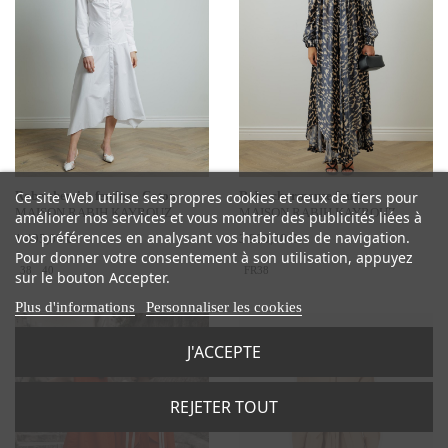
Robe chemise fendue - Coton
Robe charmeuse fauve
Ce site Web utilise ses propres cookies et ceux de tiers pour
MAISON RABIH KAYROUZ
MAISON RABIH KAYROUZ
améliorer nos services et vous montrer des publicités liées à
vos préférences en analysant vos habitudes de navigation.
1 495,00 €
3 900,00 €
Pour donner votre consentement à son utilisation, appuyez
38
40
FR38
sur le bouton Accepter.
Plus d'informations
Personnaliser les cookies
J'ACCEPTE
REJETER TOUT