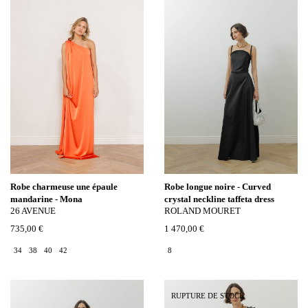
Robe charmeuse une épaule
Robe longue noire - Curved
mandarine - Mona
crystal neckline taffeta dress
26 AVENUE
ROLAND MOURET
735,00 €
1 470,00 €
34
38
40
42
8
RUPTURE DE STOCK