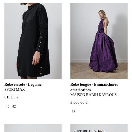
Robe en soie - Legume
Robe longue - Emmanchures
SPORTMAX
américaines
MAISON RABIH KAYROUZ
610,00 €
3 500,00 €
40
42
38
RUPTURE DE STOCK